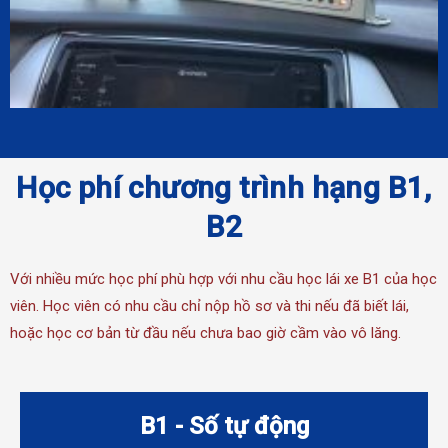
Học phí chương trình hạng B1,
B2
Với nhiều mức học phí phù hợp với nhu cầu học lái xe B1 của học
viên. Học viên có nhu cầu chỉ nộp hồ sơ và thi nếu đã biết lái,
hoặc học cơ bản từ đầu nếu chưa bao giờ cầm vào vô lăng.
B1 - Số tự động