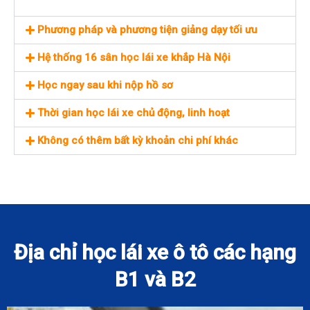
Phương pháp và phương tiện giảng dạy tối ưu
Hệ thống 16 sân học lái xe khắp Hà Nội
Học ngay sau khi nộp hồ sơ
Thời gian học lái xe chủ động, linh hoạt
Không có thêm bất kỳ khoản chi phí khác
Địa chỉ học lái xe ô tô các hạng
B1 và B2