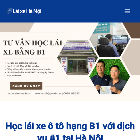
Nhảy
tới
nội
dung
Học lái xe ô tô hạng B1 với dịch
vụ #1 tại Hà Nội